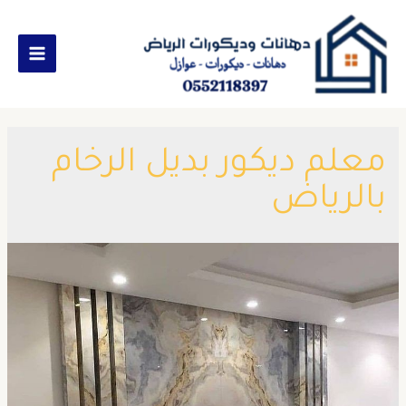
معلم ديكور بديل الرخام
بالرياض