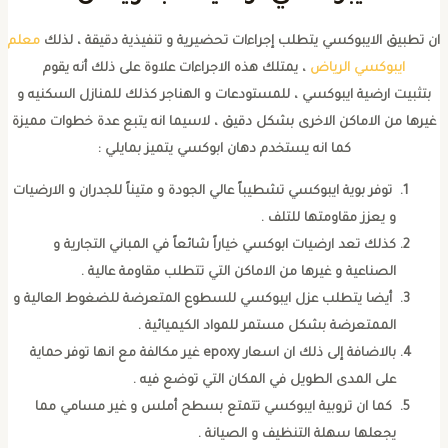
ن تطبيق الايبوكسي يتطلب إجراءات تحضيرية و تنفيذية دقيقة ، لذلك
معلم
ايبوكسي الرياض
، يمتلك هذه الاجراءات علاوة على ذلك أنه يقوم
بتثبيت ارضية ايبوكسي ، للمستودعات و الهناجر كذلك للمنازل السكنيه و
غيرها من الاماكن الاخرى بشكل دقيق ، لاسيما انه يتبع عدة خطوات مميزة
كما انه يستخدم دهان ابوكسي يتميز بمايلي :
توفر بوية ايبوكسي تشطيباً عالي الجودة و متيناً للجدران و الارضيات
و يعزز مقاومتها للتلف .
كذلك تعد ارضيات ابوكسي خياراً شائعاً في المباني التجارية و
الصناعية و غيرها من الاماكن التي تتطلب مقاومة عالية .
أيضا يتطلب عزل ايبوكسي للسطوع المتعرضة للضغوط العالية و
الممتعرضة بشكل مستمر للمواد الكيميائية .
بالاضافة إلى ذلك ان اسعار epoxy غير مكالفة مع انها توفر حماية
على المدى الطويل في المكان التي توضع فيه .
كما ان تروبية ايبوكسي تتمتع بسطح أملس و غير مسامي مما
يجعلها سهلة التنظيف و الصيانة .