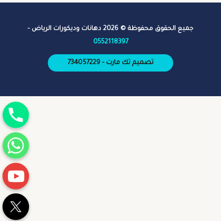
جميع الحقوق محفوظة © 2026 دهانات وديكورات الرياض -
0552118397
تصميم تك مارت - 734057229
جوال
واتساب
يوتيوب
تويتر