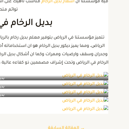
فيه مؤسستنا ان
اسعار بديل الرخام
مناسب ناهيك على انها 
توائم متط
بديل الرخام في
تتميز مؤسستنا في الرياض بتوفير معلم بديل رخام بالري
الرياض، ومما يميز ديكور بديل الرخام هو ان استخداما
وجدران وسقف وارضيات وممرات وكما ان أشكال بديل الرخا
الرخام في الرياض وتحت إشراف مصممين ذو كفاءه عالية و
بدي
بدي
بدي
→
المقالة السابقة