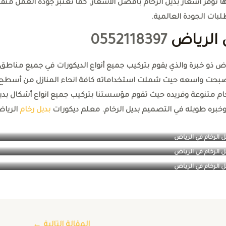
توفر أسعار بديل الرخام بأفضل الأسعار. كما تعتبر جوده العمل متق
لبات الجودة العالمية.
 الرياض
0552118397
اض ذو خبرة والذي يقوم بتركيب جميع أنواع الديكورات في جميع مناطق
ته أصبحت واسعه حيث شملت استخداماته كافة انحاء المنازل من أسطح
م متنوعة وفريده حيث تقوم مؤسستنا بتركيب جميع انواع أشكال بدي
خبره طويله في التصميم بديل الرخام. معلم ديكورات
بديل رخام
الريا
ل الرخام في الرياض
ل الرخام في الرياض
ل الرخام في الرياض
المقالة التالية
←