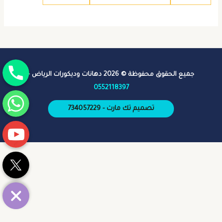
جوال
جميع الحقوق محفوظة © 2026 دهانات وديكورات الرياض -
0552118397
واتساب
تصميم تك مارت - 734057229
يوتيوب
تويتر