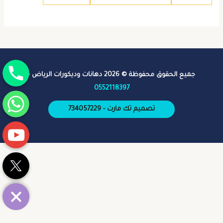
جوال
جميع الحقوق محفوظة © 2026 دهانات وديكورات الرياض -
0552118397
واتساب
تصميم تك مارت - 734057229
يوتيوب
تويتر