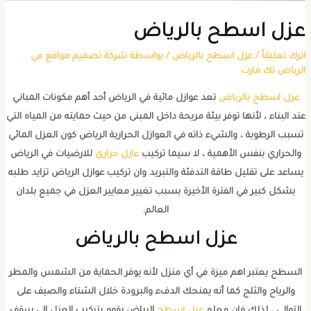
زل اسطح بالرياض
ترك تعليقاً
/
عزل اسطح بالرياض
/ بواسطة
شركة تصميم مواقع في
لرياض تك مارت
عزل اسطح بالرياض
تعد عوازل مائية في الرياض أحد أهم مكونات المباني
ند البناء ، لأنها توفر بيئة مريحة داخل المبنى من حيث حمايته من المياه التي
سبب الرطوبة ، والشيء ذاته في العوازل الحرارية الرياض كون العزل المائي
والحراري بنفس الأهمية ، لا سيما تركيب
عازل حراري
للارضيات في الرياض
ساعد على تقليل طاقة التدفئة والتبريد وان تركيب عوازل الرياض تزايد طلبه
بشكل كبير في الفترة الأخيرة بسبب تغيير معايير العزل في جميع بلدان
العالم.
عزل اسطح بالرياض
السطح يعتبر اهم ميزة في أي منزل لأنه يوفر الحماية من الشمس والمطر
والرياح والثلج كما أنه يمنحك الدفء والبرودة خلال الشتاء والصيف على
التوالي ، لذلك فإن معلم
عزل اسطح
الرياض يقوم بتركيب العزل إلى سقف