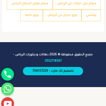
معلم عزل خزانات في الرياض
معلم عوازل اسطح الرياض
وبكسي
ورق جدران في الرياض
ورق حايط
جميع الحقوق محفوظة © 2026 دهانات وديكورات الرياض -
0552118397
جوال
تصميم تك مارت - 734057229
واتساب
يوتيوب