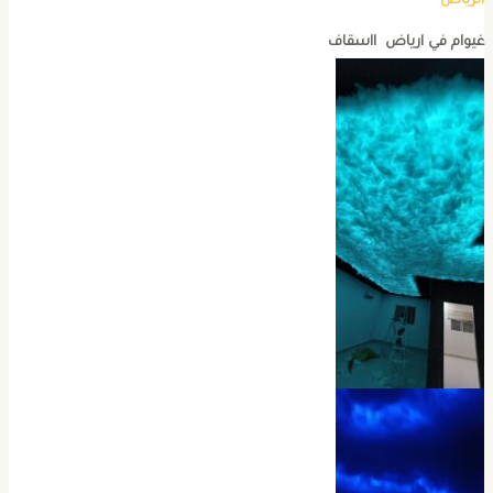
لرياض
يوام في ارياض ااسقاف