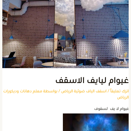
يوام ليايف الاسقف
ترك تعليقاً
/
اسقف الياف ضوئية الرياض
/ بواسطة
معلم دهانات وديكورات
لرياض
يوام لا يف لسقوف