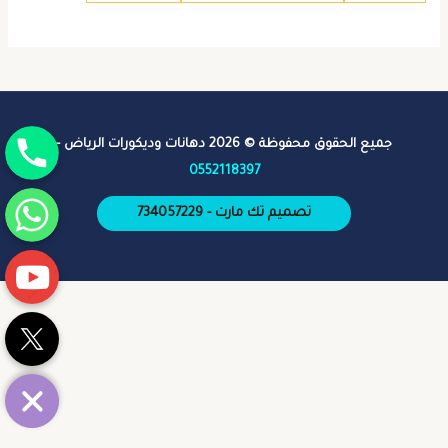
جوال
جميع الحقوق محفوظة © 2026 دهانات وديكورات الرياض -
0552118397
واتساب
تصميم تك مارت - 734057229
يوتيوب
تويتر