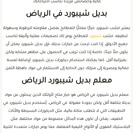
عالية وخصائص فريدة تناسب احتياجاتك.
بديل شيبورد في الرياض
عتبر خشب شيبورد خيارًا ممتازًا للمطابخ بفضل مقاومته للرطوبة وسهولة
تنظيفه. خشب
شيبورد
للمطابخ يوفر لك تصميمات عملية وأنيقة تناسب
جميع الأذواق. إذا كنت تبحث عن خيارات بديلة، فإن بديل شيبورد يمكن أن
يكون حلاً جيدًا، خاصة إذا كنت ترغب في الحصول على مظهر مشابه ولكن
بميزانية أقل. كما يمكنك استخدام ديكورات بديل شيبورد لإضافة لمسة
جمالية وعصرية إلى منزلك دون الحاجة إلى الاستثمار في مواد باهظة الثمن.
معلم بديل شيبورد الرياض
معلم بديل شيبورد في الرياض هو خيار متاح لأولئك الذين يبحثون عن مواد
ديلة بتكلفة أقل ولكن بجودة مقبولة. في الرياض، يُستخدم بديل شيبورد في
التطبيقات التي لا تتطلب متانة عالية، مثل الديكورات البسيطة والأثاث
الخفيف. يمكن أن تكون هذه البدائل مصنوعة من مواد مختلفة، مثل
لبلاستيك المقوى أو الألواح الليفية المغلفة، مما يوفر خيارات متعددة لتلبية