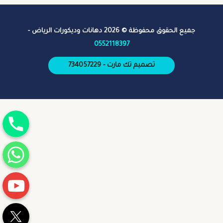
جميع الحقوق محفوظة © 2026 دهانات وديكورات الرياض -
0552118397
تصميم تك مارت - 734057229
جوال
واتساب
يوتيوب
تويتر