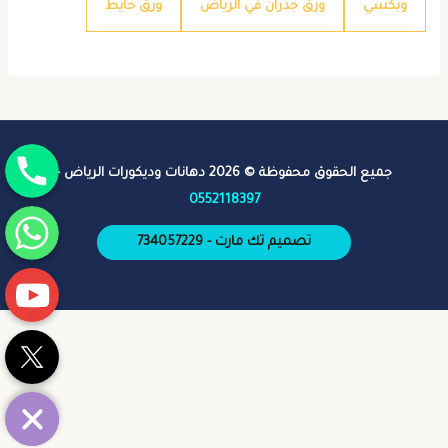
وبكسي
ورق جدران في الرياض
ورق حايط
جوال
جميع الحقوق محفوظة © 2026 دهانات وديكورات الرياض -
0552118397
واتساب
تصميم تك مارت - 734057229
يوتيوب
تويتر